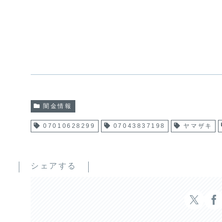
闇金情報
07010628299
07043837198
ヤマザキ
シェアする