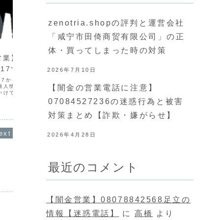
zenotria.shopの評判と運営会社
「咸宁市田倚商贸有限公司」の正
闇金情報
闇金情
体・買ってしまった時の対策
営業】
【闇金電話営業】
【闇金
8117ツルマキの情報
08050533595チバの情報
部の情
2026年7月10日
8117からの着信は闇金の鶴
080-5053-3595からの電話は闇金の千
080-7
【闇金の営業電話に注意】
個人情報を不正に入手
葉ですです。闇金は返せない程の超高金
金アベの
かけてきます。一番最初
利を要求してきます。返済が滞ると勤務
に、電話
合良い言葉で融資案内を
先や身内への嫌がらせは容赦なく、家族
録もなく
07084527236の迷惑行為と被害
すが、宣伝通りの融資は
にまで被害が及びます。特にチバは超悪
立て時は
ツルマキは1週間で3割の
質なヤミ金で、子供を盾にしたり出前攻
らせを始
対策まとめ【詐欺・嫌がらせ】
..
撃も容赦ありま...
す。闇金
2026年4月28日
最近のコメント
【闇金営業】08078842568足立の
情報【迷惑電話】
に
高橋
より