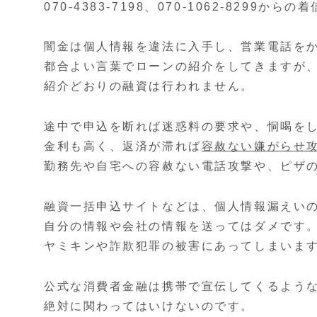
070-4383-7198、070-1062-8299
闇金は個人情報を違法に入手し、営業電話を
都合よい言葉でローンの紹介をしてきますが
紹介どおりの融資は行われません。
途中で申込を断れば迷惑料の要求や、恫喝を
金利も高く、返済が滞れば
容赦ない嫌がらせ
勤務先や自宅への容赦ない電話攻撃や、ピザ
融資一括申込サイトなどは、個人情報漏えい
自分の情報や会社の情報を送ってはダメです
ヤミキンや詐欺犯罪の被害にあってしまいま
公式な消費者金融は携帯で宣伝してくるよう
絶対に関わってはいけないのです。