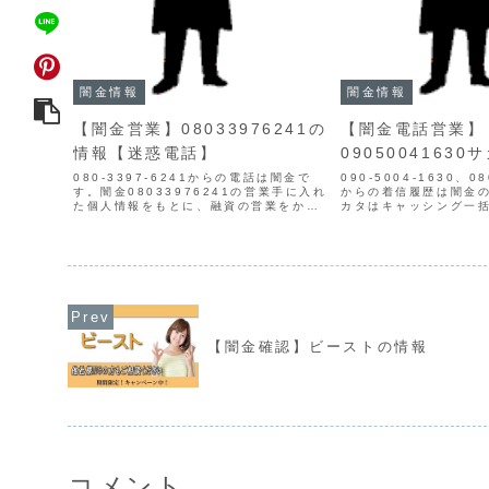
闇金情報
闇金情報
【闇金営業】08033976241の
【闇金電話営業】
情報【迷惑電話】
0905004163
080-3397-6241からの電話は闇金で
090-5004-1630、08
す。闇金08033976241の営業手に入れ
からの着信履歴は闇金
た個人情報をもとに、融資の営業をかけ
カタはキャッシング一
てきます。オカザキやサカキと言った名
や闇金サイトから得た
を名乗ります。今後も偽名が増える可能
に、営業してくる闇金
性があります。貸金業登録もなく、信用
言葉で融資の勧誘をし
情報があ...
は微々た...
【闇金確認】ビーストの情報
コメント