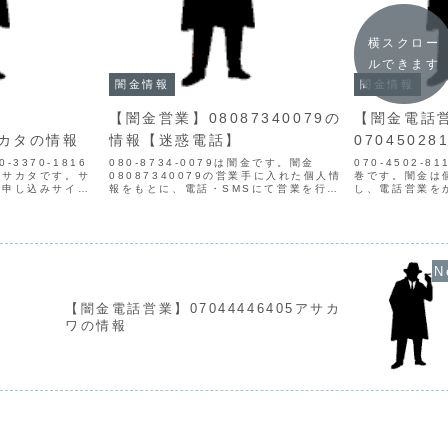
横スクロー
ルできます
闇金情報
闇金情報
【闇金営業】08087340079の
【闇金電話
0サカタの情報
情報【迷惑電話】
0704502
0-3370-1816
080-8734-0079は闇金です。闇金
070-4502-
のサカタです。サ
08087340079の営業手に入れた個人情
巻です。闇金は
括申し込みサイト
報をもとに、電話・SMSにて営業を行い
し、電話営業を
個人情報をもと
ます。貸金業登録もなく、信用情報があ
は親切丁寧、都
です。都合の良い
りません。取り立て時は攻撃的な言葉遣
してきます。で
てきますが融資額
いになり、嫌がらせを始めます。非常に
行われません。
悪質なヤ...
利息を要求して.
【闇金電話営業】07044446405アサカ
ワの情報