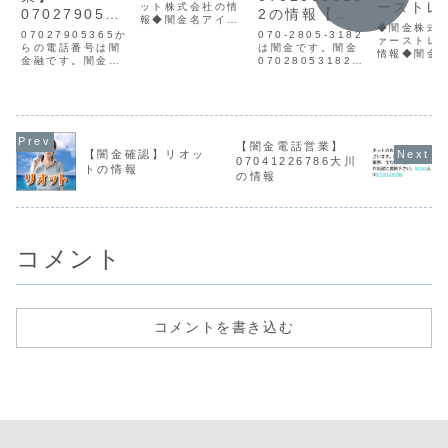
ーストレ
ット株式会社の情
0702790536
2の情報【迷
報◆闇金名アイケ
の情報
◆闇金株式
5の情報
惑電話】
ーネット株式会社
07027905365か
070-2805-3182
ァーストレ
貸金業登録番号所
らの電話番号は闇
は闇金です。闇金
情報◆闇金
在地東京都中央区
金融です。闇金は
07028053182の
会社ファー
日本橋本町1-9-13
個人情報を不正に
営業手に入れた個
ディ貸金業
連絡先メールik-
取得し、広告をか
人情報をもとに、
号所在地連
net@gmail.com
けてきます。最初
SMSにて営業を行
ールサイト
アイケーネット株
はおだやかで、都
います。貸金業登
チェックし
式会社の企業概要
合よい言葉で貸与
録もなく、信用情
ら、貸金業
をチェックしてみ
の宣伝をしてきま
報がありません。
号が認識で
【闇金電話営業】
ると、正規の貸金
す。しかし、宣伝
取り立て時は攻撃
【闇金確認】リオッ
ん。それば
07041226786大川
業登録番号が確...
や案内通りのロー
的な言葉遣いにな
トの情報
か、会社情
の情報
ンは実行しませ
り、嫌がらせを始
切が開示さ
ん。迷惑料の要求
めます。非常に悪
りません。
や、嫌がらせ攻撃
質なヤミ金で...
で禁止され
をしかけて...
違...
コメント
コメントを書き込む