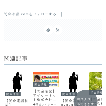
闇金確認.comをフォローする
関連記事
闇金情報
【闇金確認】
闇金情報
闇金情報
闇金情報
アイケーネッ
【闇金確
横スクロー
ト株式会社の
【闇金電話営
【闇金営業】
株式会社
情報
ルできます
業】
0702805318
◆闇金アイケーネ