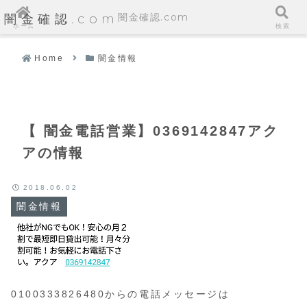
闇金確認.com
闇金確認.com
ホーム
検索
Home
闇金情報
【 闇金電話営業】0369142847アク
アの情報
2018.06.02
闇金情報
0100333826480からの電話メッセージは