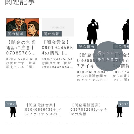
関連記事
闇金情報
闇金情報
【闇金の営業
【闇金営業】
闇金情報
闇金情報
電話に注意】
0901944565
0708578668
4の情報【迷
横スクロー
【闇金営業】
【闇金営
0の迷惑行為
惑電話】
ルできます
070-8578-6680
090-1944-5654
0806609994
080174
と被害対策ま
は闇金です。最近
は闇金です。闇金
7アイキャス
6の情報
増えている「闇金
09019445654の
とめ【詐欺・
トの情報【迷
惑電話】
の営業電話」や
営業手に入れた個
080-6609-9947
080-1745
嫌がらせ】
「SMSでの詐欺融
人情報をもとに、
惑電話】
からの電話は闇金
からの電話
資」。知らずに対
電話にて営業を行
のアイキャストで
です。闇金
応してしまうと、
います。貸金業登
す。闇金アイキャ
08017450
取り返しのつかな
録もなく、信用情
ストの営業手に入
営業手に入
い被害に発展する
報がありません。
れた個人情報をも
人情報をも
可能性がありま
取り立て時は攻撃
とに、融資の営業
融資の営業
す。▶ 今すぐ無料
的な言葉遣いにな
をかけてきます。
てきます。
で闇金被害の相談
り、嫌がらせを始
貸金業登録もな
登録もなく
【闇金電話営業】
【闇金電話営業】
をする闇金業者の
めます。非常に悪
く、信用情報があ
情報があり
08040886438セゾ
0367092598ハナヤ
特徴と営業手口 貸
質なヤミ金です...
りません。取り立
ん。取り立
金業...
ンファイナンスの情
マの情報
て時は攻撃的な言
攻撃的な言
報
葉遣いになり、嫌
になり、嫌
がらせを始めま
を始めます
す。非常に...
に悪質...