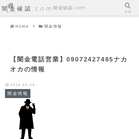
闇金確認.com
闇金確認.com
ホーム
検索
Home
闇金情報
【闇金電話営業】09072427485ナカ
オカの情報
2018.05.29
闇金情報