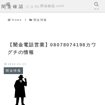
闇金確認.com
闇金確認.com
ホーム
検索
Home
闇金情報
【闇金電話営業】08078074198カワ
グチの情報
2018.04.25
闇金情報