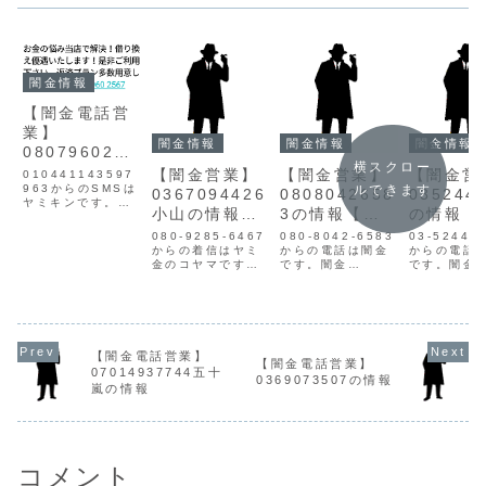
闇金情報
【闇金電話営
業】
闇金情報
闇金情報
闇金情報
0807960256
横スクロー
7の情報
【闇金営業】
【闇金営業】
【闇金営
010441143597
ルできます
963からのSMSは
0367094426
0808042658
035244
ヤミキンです。お
小山の情報
3の情報【迷
の情報【
金の悩み当店で解
【迷惑電話】
惑電話】
電話】
決！借り換え優遇
080-9285-6467
080-8042-6583
03-5244-
いたします！是非
からの着信はヤミ
からの電話は闇金
からの電話
ご利用下さい。返
金のコヤマです。
です。闇金
です。闇金
済プラン多数用意
【違法金融】小山
08080426583の
0352444
しております♪
の営業お世話にな
営業手に入れた個
営業手に入
080 7960 2567
っております小山
人情報をもとに、
人情報をも
やみきんは仕入れ
です！再融資条件
融資の営業をかけ
融資の営業
た個人情報から
が格段にあがって
てきます。貸金業
てきます。
SMSで営業文を拡
ます！条件聞くだ
登録もなく、信用
登録もなく
【闇金電話営業】
散します。...
けでもいいので連
情報がありませ
情報があり
【闇金電話営業】
07014937744五十
絡下さい！
ん。取り立て時は
ん。最初は
0369073507の情報
嵐の情報
0367094426 担
攻撃的な言葉遣い
対応でも、
当 小山小山は一気
になり、嫌がらせ
悪くなると
に完済しなけれ
を始めます。非常
な言葉遣い
ば、...
に悪質...
り、嫌がらせ
コメント