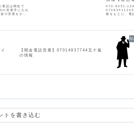
無料で闇金被害の相談をする▶ 信頼でき
る中小金融業者を探す▶300万円の借金
からの電話は闇金で
070-8351-
生活から...
260の営業手に入れ
07083511
融資の営業をかけ
報をもとに、電
もなく、信用情報
ます。貸金業登
て時は攻撃的な言
りません。取り
せを始めます。非
いになり、嫌が
悪質なヤ...
ツイ
【闇金電話営業】07014937744五十嵐
の情報
ントを書き込む