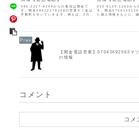
080-2227-9248からの着信は闇金で
070-9135-1260
す。闇金08022279248の営業ヤミ金は
す。闇金07091351
手数料を引いていきます。例えば、3万円
た個人情報をもとに、
借りたとしても手数料を引かれ、手元に
てきます。貸金業登録
は15,000円程しか振り込まれません。
がありません。取り立
しかし1週間後には元本の10割です
葉遣いになり、嫌がら
と、...
常に悪質...
【闇金電話営業】07043692563マ
の情報
コメント
コメ