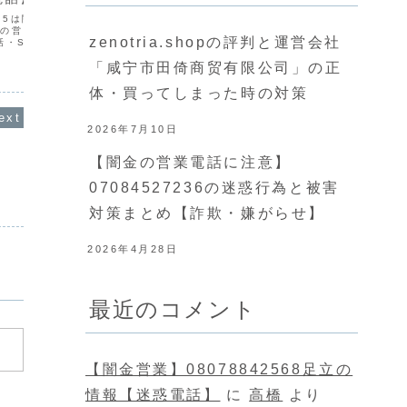
可能性があります。▶ 今すぐ無料で闇金
被害の相談をする闇金業者の特徴と営業
1245は闇金です。闇金
090-8
手口 貸金業...
245の営業手に入れた個人情
0908
zenotria.shopの評判と運営会社
話・SMSにて営業を行い
報をもと
録もなく、信用情報があ
ます。貸
「咸宁市田倚商贸有限公司」の正
立て時は攻撃的な言葉遣
りません
らせを始めます。非常に
いになり
悪質なヤ.
体・買ってしまった時の対策
2026年7月10日
【闇金の営業電話に注意】
07084527236の迷惑行為と被害
対策まとめ【詐欺・嫌がらせ】
2026年4月28日
最近のコメント
【闇金営業】08078842568足立の
情報【迷惑電話】
に
高橋
より