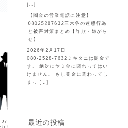
[…]
【闇金の営業電話に注意】
08025287632三木谷の迷惑行為
と被害対策まとめ【詐欺・嫌がら
せ】
2026年2月17日
080-2528-7632ミキタニは闇金で
す。 絶対にヤミ金に関わってはい
けません。 もし闇金に関わってし
まっ […]
闇金情報
【闇金の営業電話に注意】
08020553584の迷惑行為と被
害対策まとめ【詐欺・嫌がら
闇金情
せ】
080-2055-3584は闇金です。最近増え
ている「闇金の営業電話」や「SMSでの
最近の投稿
7083511245の
【闇金
詐欺融資」。知らずに対応してしまう
と、取り返しのつかない被害に発展する
電話】
情報【