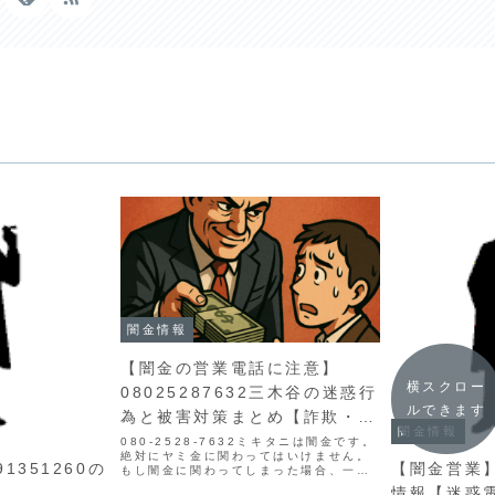
闇金情報
【闇金の営業電話に注意】
横スクロー
08025287632三木谷の迷惑行
ルできます
為と被害対策まとめ【詐欺・嫌
闇金情報
がらせ】
080-2528-7632ミキタニは闇金です。
絶対にヤミ金に関わってはいけません。
1351260の
【闇金営業】0
もし闇金に関わってしまった場合、一日
でも早い解決が望ましいです。▶ 今すぐ
情報【迷惑