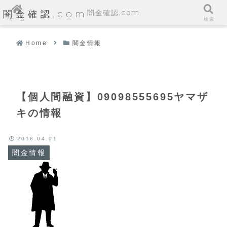
闇金確認.com
闇金確認.com
ホーム
検索
Home
闇金情報
【個人間融資】09098555695ヤマザ
キの情報
2018.04.01
闇金情報