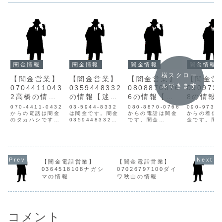
闇金情報
闇金情報
闇金情報
闇金情報
横スクロー
【闇金営業】
【闇金営業】
【闇金営業】
【闇金営
ルできます
0704411043
0359448332
0808870076
090973
2高橋の情報
の情報【迷惑
6の情報【迷
8の情報
【迷惑電話】
電話】
惑電話】
惑電話】
070-4411-0432
03-5944-8332
080-8870-0766
090-9739
からの電話は闇金
は闇金です。闇金
からの電話は闇金
からの着信
のタカハシです。
0359448332の
です。闇金
金です。闇
闇金タカハシの営
営業手に入れた個
08088700766の
人情報を不
業高橋は手に入れ
人情報をもとに、
営業手に入れた個
手し、電話
た個人情報をもと
電話・SMSにて営
人情報をもとに、
メールを送
に、融資の営業を
業を行います。貸
融資の営業をかけ
ます。ヤミ
かけてきます。1
金業登録もなく、
てきます。貸金業
09097392
週間で元本の10割
信用情報がありま
登録もなく、信用
営業手に入
【闇金電話営業】
【闇金電話営業】
以上を請求してく
せん。取り立て時
情報がありませ
人情報先に
0364518108ナガシ
07026797100ダイ
る悪質な闇金で
は攻撃的な言葉遣
ん。取り立て時は
案内電話営
マの情報
ワ秋山の情報
す。貸金業登録も
いになり、嫌がら
攻撃的な言葉遣い
けてきます
なく、信用情報が
せを始めます。非
になり、嫌がらせ
金は手数料
ありません。取り
常に悪質なヤミ
を始めます。非常
ていきます
立て時...
金...
に悪質...
ば...
コメント