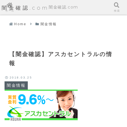
闇金確認.com
闇金確認.com
ホーム
検索
Home
闇金情報
【闇金確認】アスカセントラルの情
報
2018.03.25
闇金情報