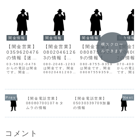
闇金情報
闇金情報
闇金情報
闇金情報
横スクロー
【闇金営業】
【闇金営業】
【闇金営業】
【闇金営
ルできます
0359620476
0802046126
0808755935
070400
の情報【迷惑
3の情報【迷
9の情報【迷
2の情報
電話】
惑電話】
惑電話】
惑電話】
03-5962-0476
080-2046-1263
080-8755-9359
070-4006
からの電話は闇金
は闇金です。闇金
は闇金です。闇金
からの電話
です。闇金
08020461263の
08087559359の
です。闇金
0359620476の
営業手に入れた個
営業手に入れた個
07040060
営業手に入れた個
人情報をもとに、
人情報をもとに、
営業貸金業
人情報をもとに、
電話・SMSにて営
電話・SMSにて営
なく、信用
融資の営業をかけ
業を行います。貸
業を行います。貸
情報を一切
てきます。貸金業
金業登録もなく、
金業登録もなく、
きません。
登録もなく、信用
信用情報がありま
信用情報がありま
な信用でき
【闇金電話営業】
【闇金電話営業】
情報がありませ
せん。取り立て時
せん。取り立て時
手からお金
08080700107キタ
05030339709加藤
ん。取り立て時は
は攻撃的な言葉遣
は攻撃的な言葉遣
るメリット
ムラの情報
の情報
攻撃的な言葉遣い
いになり、嫌がら
いになり、嫌がら
つもありま
になり、嫌がらせ
せを始めます。非
せを始めます。非
ヤミ金は手
を始めます。非常
常に悪質なヤ...
常に悪質なヤ...
引いていき
に悪質なヤ...
例え...
コメント