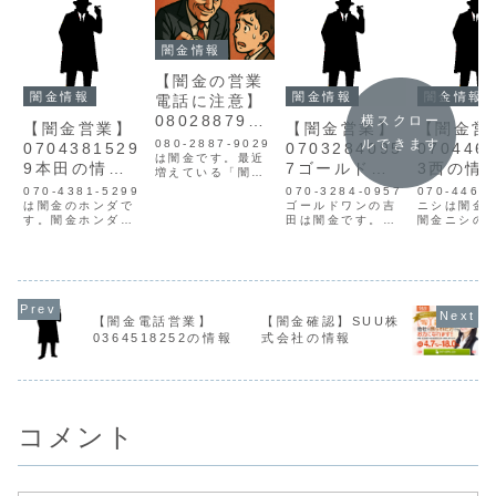
闇金情報
【闇金の営業
闇金情報
闇金情報
闇金情報
電話に注意】
0802887902
横スクロー
【闇金営業】
【闇金営業】
【闇金営
9の迷惑行為
ルできます
080-2887-9029
0704381529
0703284095
070446
と被害対策ま
は闇金です。最近
9本田の情報
7ゴールドワ
3西の情
増えている「闇金
とめ【詐欺・
【迷惑電話】
ン吉田の情報
【迷惑電
の営業電話」や
070-4381-5299
070-3284-0957
070-4465
嫌がらせ】
「SMSでの詐欺融
は闇金のホンダで
【迷惑電話】
ゴールドワンの吉
ニシは闇金
資」。知らずに対
す。闇金ホンダの
田は闇金です。闇
闇金ニシの
応してしまうと、
営業本田は手に入
金ヨシダの営業吉
は手に入れ
取り返しのつかな
れた個人情報をも
田はゴールドワン
情報をもと
い被害に発展する
とに、電話・SMS
という業者名を名
話・SMSに
可能性がありま
にて営業を行いま
乗り、融資の営業
を行います
す。▶ 今すぐ無料
す。貸金業登録も
をする闇金です。
業登録もな
で闇金被害の相談
なく、信用情報が
ヤミ金は手数料を
用情報があ
をする闇金業者の
ありません。取り
引いていきます。
ん。取り立
【闇金電話営業】
【闇金確認】SUU株
特徴と営業手口 貸
立て時は攻撃的な
例えば、3万円借
攻撃的な言
0364518252の情報
式会社の情報
金業...
言葉遣いになり、
りたとしても手数
になり、嫌
嫌がらせを始めま
料を引かれ、手元
を始めます
す。非常に悪質な
には15,000円程
に悪質なヤ
ヤミ...
し...
す。...
コメント