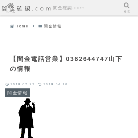
闇金確認.com
闇金確認.com
ホーム
検索
Home
闇金情報
【闇金電話営業】0362644747山下
の情報
2018.02.23
2018.04.18
闇金情報