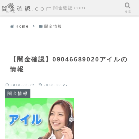
闇金確認.com
闇金確認.com
ホーム
検索
Home
闇金情報
【闇金確認】09046689020アイルの
情報
2018.02.06
2018.10.27
闇金情報