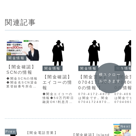
関連記事
闇金情報
【闇金確認】
闇金情報
闇金情報
闇金情報
SCNの情報
横スクロー
【闇金確認】
【闇金営業】
【闇金営
◆闇金SCNの情報
ルできます
エイコーの情
0704172487
070406
◆闇金名SCN貸金
業登録番号所在地
報
0の情報【迷
0の情報
東京都渋谷区東1-
惑電話】
惑電話】
◆闇金エイコーの
070-4172-4870
070-4060
27-7渋谷東ＫＭビ
情報◆50万円即日
は闇金です。闇金
は闇金です
ル連絡先メール
融資OK!利息月1
07041724870の
07040600
SCNのサイト内容
割!簡単審査!お気
営業手に入れた個
営業手に入
を確認してみる
軽にご連絡下さい!
人情報をもとに、
人情報をも
と、貸金業登録番
闇金名エイコー連
電話・SMSにて営
電話・SMS
号が認識できませ
絡先080-2565-
業を行います。貸
業を行いま
ん。住所は偽りで
0653 090-
金業登録もなく、
金業登録も
あり、連絡先もあ
4544-3453担当
信用情報がありま
信用情報が
りません。全くの
者西村、相沢、五
せん。取り立て時
せん。取り
ウソ企業であり、
【闇金電話営業】
十嵐、徳永、山
は攻撃的な言葉遣
は攻撃的な
完全に闇...
【闇金確認】Island