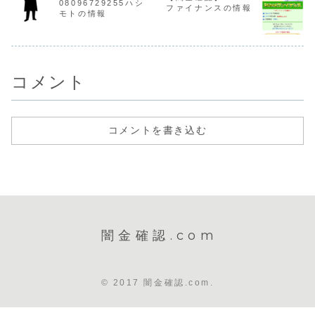
08096729255ハシ
本、浜崎、寺町闇
いになり、嫌がら
いになり、
ファイナンスの情報
金エイコーは少な
せを始めます。非
せを始めま
モトの情報
くとも2年以...
常に悪質なヤ...
常に悪質なヤ
コメント
コメントを書き込む
闇金確認.com
© 2017 闇金確認.com.