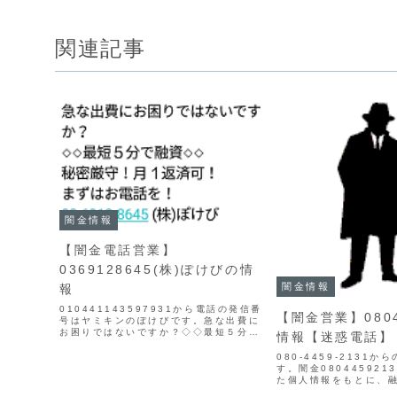
関連記事
闇金情報
【闇金電話営業】
0369128645(株)ぽけびの情
闇金情報
報
010441143597931から電話の発信番
【闇金営業】0804
号はヤミキンのぽけびです。急な出費に
お困りではないですか？◇◇最短５分で
情報【迷惑電話】
融資◇◇秘密厳守！月１返済可！まずは
お電話を！03-6912-8645 (株)ぽけび
080-4459-2131
このようなSMS広告の貸金業者は信用
す。闇金08044592
し...
た個人情報をもとに、
てきます。貸金業登録