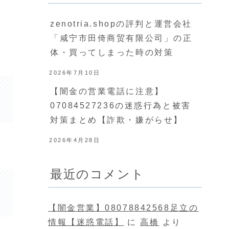
zenotria.shopの評判と運営会社
「咸宁市田倚商贸有限公司」の正
体・買ってしまった時の対策
2026年7月10日
【闇金の営業電話に注意】
07084527236の迷惑行為と被害
対策まとめ【詐欺・嫌がらせ】
2026年4月28日
最近のコメント
【闇金営業】08078842568足立の
情報【迷惑電話】
に
高橋
より