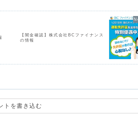
て時は攻撃的な言
ンの紹介をしてきます。とは言え、宣伝
がありません。
せを始めます。非
通りの貸付は実行されません。一週間で
葉遣いになり、
倍にして返せと...
常に悪質...
【闇金確認】株式会社BCファイナンス
報
の情報
ントを書き込む