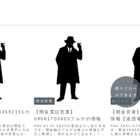
横スクロー
ルできます
闇金情報
闇金情報
4592131の
【闇金電話営業】
【闇金営業】0
08081703603フルヤの情報
情報【迷惑
からの電話は闇金で
080-8170-3603の電話はヤミ金の古谷
080-5851-
131の営業手に入れ
です。闇金融のフルヤは個人の情報を不
す。闇金0805
融資の営業をかけ
正に取得し、宣伝をかけてきます。一番
た個人情報をも
もなく、信用情報
最初は穏やかで、都合の良い言葉でロー
てきます。貸金