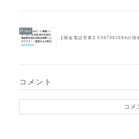
がありません。取り立
葉遣いになり、嫌がら
常に悪質...
【闇金電話営業】0367092994の情
コメント
コメ