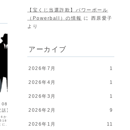
【宝くじ当選詐欺】パワーボール
（Powerball）の情報
に
西原愛子
より
アーカイブ
2026年7月
1
2026年4月
1
闇金情報
闇金情
2026年3月
1
8058518756の
【闇金営業】07041093976の
【闇金
2026年2月
9
電話】
情報【迷惑電話】
080
8756からの電話は闇金で
070-4109-3976からの電話は闇金で
080-8
8518756の営業手に入れ
す。闇金07041093976の営業手に入れ
闇金の上
2026年1月
11
とに、融資の営業をかけ
た個人情報をもとに、融資の営業をかけ
括申込サ
業登録もなく、信用情報
てきます。貸金業登録もなく、信用情報
情報を不