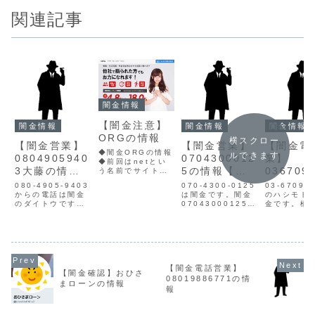
関連記事
闇金情報
【闇金注意】
闇金情報
闇金情報
闇金情報
ORGの情報
横スクロー
【闇金営業】
【闇金営業】
【闇金電
◆闇金ORGの情報
ルできます
0804905940
0704300012
業】
◆前回はnetとい
3大藤の情報
5の情報【迷
036709
う名前でサイトを
利用しています。
【迷惑電話】
惑電話】
橋本の情
080-4905-9403
070-4300-0125
03-6709-
闇金名ORG貸金業
からの電話は闇金
は闇金です。闇金
のハシモト
登録番号所在地品
のダイトウです。
07043000125の
金です。橋本
川区大崎1-6-1連
闇金ダイトウの営
営業手に入れた個
日ごとに8
絡先メールこのサ
業貸金業登録もな
人情報をもとに、
利息を要求
イトのORGという
く、信用情報があ
SMSにて営業を行
る闇金であ
貸金業者は、月に
りません。大藤は
います。貸金業登
金に困って
数回名前を変えて
手に入れた個人情
録もなく、信用情
が借りて助
い営業している闇
報をもとに、融資
報がありません。
うな取引が
金です。会社概要
【闇金電話営業】
の営業をかけてき
取り立て時は攻撃
貸金業者で
の所在地は途中ま
【闇金確認】おひさ
ます。1週間で元
的な言葉遣いにな
ません。一
08019886771の情
でし...
まローンの情報
本の5割を要求し
り、嫌がらせを始
は穏やかで
報
てくるヤミ金で
めます。非常に悪
葉ですが、
す。融資保証金に
質なヤミ金で...
おりの融通
元本の1...
ません...