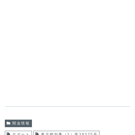
闇金情報
サポート
東京都知事（2）第38325号