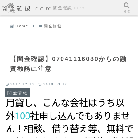
闇金確認.com
闇金確認.com
ホーム
検索
Home
闇金情報
【闇金確認】07041116080からの融
資勧誘に注意
2017.12.12
2018.03.16
闇金情報