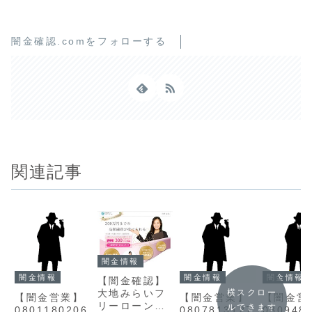
闇金確認.comをフォローする
関連記事
闇金情報
闇金情報
闇金情報
闇金情報
【闇金確認】
横スクロー
大地みらいフ
【闇金営業】
【闇金営業】
【闇金営
リーローンの
ルできます
0801180206
0807813127
080948