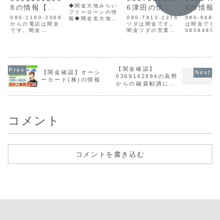
情報
◆闇金大地みらい
8の情報【迷
6津田の情報
6の情報
フリーローンの情
惑電話】
【迷惑電話】
惑電話】
080-1180-2068
080-7813-1276
080-9489
報◆闇金名大地み
からの電話は闇金
ツダは闇金です。
は闇金です
らいフリーローン
です。闇金
闇金ツダの営業津
08094897
貸金業登録番号東
08011802068の
田は手に入れた個
営業手に入
京都（3）30795
営業手に入れた個
人情報をもとに、
人情報をも
所在地連絡先メー
人情報をもとに、
電話・SMSにて営
電話にて営
ル大地みらいフリ
融資の営業をかけ
業を行います。貸
います。貸
ーローンのサイト
てきます。貸金業
金業登録もなく、
録もなく、
を確認すると、企
登録もなく、信用
【闇金確認】
信用情報がありま
報がありま
業情報が偽りで
【闇金確認】オーシ
情報がありませ
せん。取り立て時
取り立て時
0369142884の高野
す。貸金業登録番
ーカード(株)の情報
ん。取り立て時は
は攻撃的な言葉遣
的な言葉遣
号は『ｍａｎｅｏ
からの融資勧誘に注
攻撃的な言葉遣い
いになり、嫌がら
り、嫌がら
株式会社』の物を
意
になり、嫌がらせ
せを始めます。非
めます。非
勝手に使用して...
を始めます。非常
常に悪質なヤミ金
質なヤミ金で
に悪質...
です...
コメント
コメントを書き込む