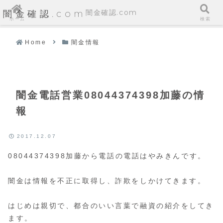
闇金確認.com
闇金確認.com
ホーム
検索
Home
闇金情報
闇金電話営業08044374398加藤の情
報
2017.12.07
08044374398加藤から電話の電話はやみきんです。
闇金は情報を不正に取得し、詐欺をしかけてきます。
はじめは親切で、都合のいい言葉で融資の紹介をしてき
ます。