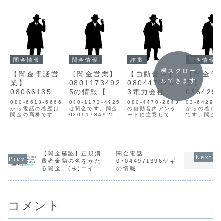
闇金情報
闇金情報
詐欺
闇金情報
横スクロー
【闇金電話営
【闇金営業】
【自動音声】
【闇金電
ルできます
業】
0801173492
0804470264
業】
0806613566
5の情報【迷
3電力会社の
036429
6タカハシの
惑電話】
情報【迷惑電
の情報
080-6613-5666
080-1173-4925
080-4470-2643
03-6429-
情報
から電話の着歴は
は闇金です。闇金
話】
の自動音声アンケ
からの着信
闇金の高橋です。
08011734925の
ートに注意してく
です。闇金
闇金は情報を違法
営業手に入れた個
ださい。
情報を不正
に取得し、営業や
人情報をもとに、
08044702643の
し、電話営
SMS広告を流して
電話・SMSにて営
営業東京電力や関
けてきます
きます。初めは親
業を行います。貸
西電力を名乗り、
最初は親切
切丁寧、都合のい
金業登録もなく、
アンケートを実施
都合良い言
い言葉で融資案内
【闇金確認】正規消
信用情報がありま
闇金電話
します。東京電力
資案内をし
ををしてきまが案
せん。取り立て時
及び関西電力では
す。ですが
費者金融の名をかた
07044971396ヤギ
内どおりの融資は
は攻撃的な言葉遣
このような自動音
通りの融資
る闇金、(株)エイワ
の情報
実行されません。
いになり、嫌がら
声アンケートを実
れません。
の情報
超高金利での返済
せを始めます。非
施しておりませ
断ると迷惑
を要求し、断れば
常に悪質なヤ...
ん。反応した電話
求や、恫喝
勤務...
番号を始...
ます。高...
コメント