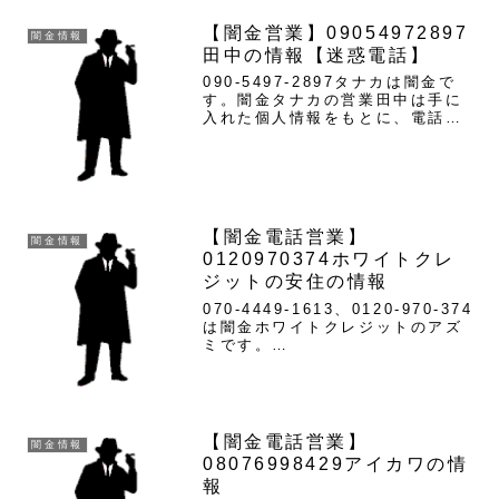
せんでした。名前以外の表記があ
りません。貸金の法律で禁止とさ
【闇金営業】09054972897
闇金情報
れている違法行為です。つまり、
田中の情報【迷惑電話】
ヤミ金になります。ヤミキン業
者...
090-5497-2897タナカは闇金で
す。闇金タナカの営業田中は手に
入れた個人情報をもとに、電話・
SMSにて営業を行います。貸金業
登録もなく、信用情報がありませ
ん。取り立て時は攻撃的な言葉遣
いになり、嫌がらせを始めます。
非常に悪質なヤミ金...
【闇金電話営業】
闇金情報
0120970374ホワイトクレ
ジットの安住の情報
070-4449-1613、0120-970-374
は闇金ホワイトクレジットのアズ
ミです。
info@kjjo.cms.aminfo@dawr2
.b38.coreserver.jpのアドレスか
ら営業メールを拡散しています。
ホワイトクレジットの...
【闇金電話営業】
闇金情報
08076998429アイカワの情
報