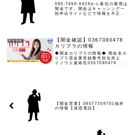
080-7699-8429から着信の着歴は
闇金です。闇金はキャッシング一
括申込サイトなどで情報を不正に
取得し、営業の電話をしかけてき
ます。アイカワは初めは丁寧で、
都合良い言葉で融資営業をしてき
ますが案内どおりのローンは行わ
れません。押し貸し...
【闇金確認】0367090478
闇金情報
カリプラの情報
◆闇金カリプラの情報◆ 闇金名カ
リプラ貸金業登録番号担当井上
イノウエ連絡先0367090478
03-6709-047808077106573
080-7710-6573URL 貴方にあっ
た返済プランをご用意！女性やご
事情のある方も安心し...
【闇金営業】08077308701福井
の情報【迷惑電話】