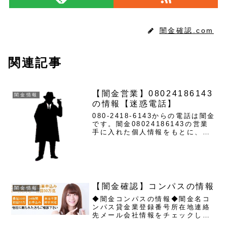
闇金確認.com
関連記事
【闇金営業】08024186143
闇金情報
の情報【迷惑電話】
080-2418-6143からの電話は闇金
です。闇金08024186143の営業
手に入れた個人情報をもとに、融
資の営業をかけてきます。貸金業
登録もなく、信用情報がありませ
ん。取り立て時は攻撃的な言葉遣
いになり、嫌がらせを始めます。
非常に悪質...
【闇金確認】コンパスの情報
闇金情報
◆闇金コンパスの情報◆闇金名コ
ンパス貸金業登録番号所在地連絡
先メール会社情報をチェックして
みたら、貸金業番号が確認出来ま