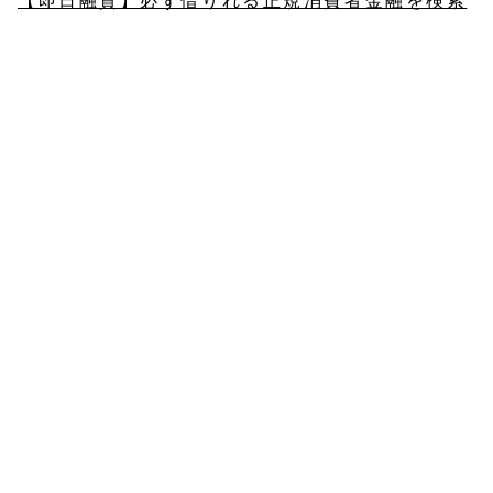
【即日融資】必ず借りれる正規消費者金融を検索