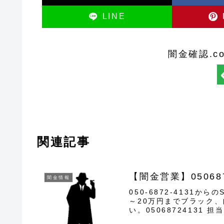
LINE
闇金確認.c
関連記事
【闇金営業】0506
闇金情報
050-6872-4131
～20万円までブラック
い。05068724131
営...