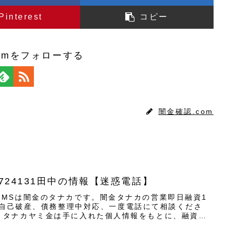
Pinterest
コピー
omをフォローする
闇金確認.com
8724131田中の情報【迷惑電話】
からのSMSは闇金のタナカです。闇金タナカの営業即日融資1
、自己破産、債務整理中対応、一度電話にて相談くださ
 担当 タナカヤミ金は手に入れた個人情報をもとに、融資の