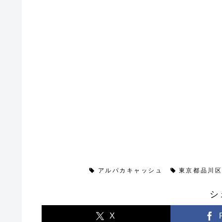
闇金情報
アルパカキャッシュ
東京都品川区
シ
X