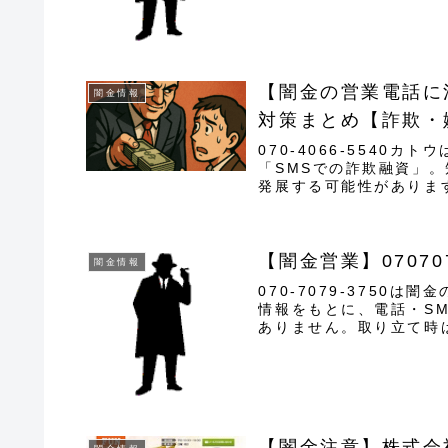
【闇金の営業電話に注
闇金情報
対策まとめ【詐欺・
070-4066-5540
「SMSでの詐欺融資」
発展する可能性がありま
徴と営業手口 ...
【闇金営業】0707
闇金情報
070-7079-3750
情報をもとに、電話・S
ありません。取り立て時
に悪質なヤミ...
【闇金注意】株式会