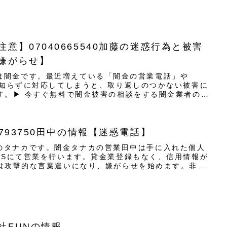
意】07040665540加藤の迷惑行為と被害
嫌がらせ】
カトウは闇金です。最近増えている「闇金の営業電話」や
。知らずに対応してしまうと、取り返しのつかない被害に
す。▶ 今すぐ無料で闇金被害の相談をする闇金業者の特
0793750田中の情報【迷惑電話】
は闇金のタナカです。闇金タナカの営業田中は手に入れた個人
MSにて営業を行います。貸金業登録もなく、信用情報が
は攻撃的な言葉遣いになり、嫌がらせを始めます。非常
社FUNの情報