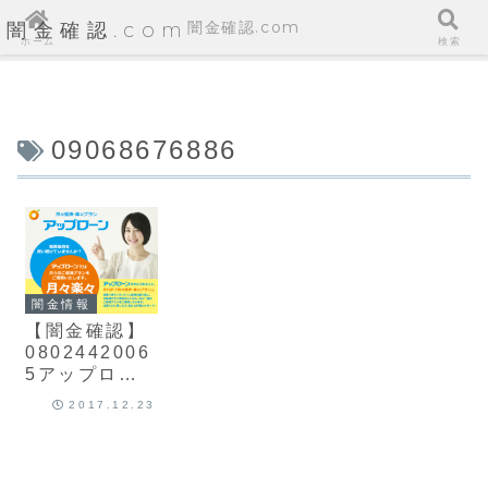
闇金確認.com
闇金確認.com
ホーム
検索
09068676886
闇金情報
【闇金確認】
0802442006
5アップロー
ンの情報
2017.12.23