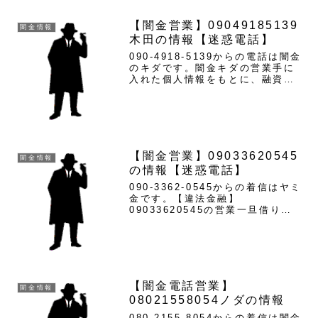
ヤミ金です...
【闇金営業】09049185139
闇金情報
木田の情報【迷惑電話】
090-4918-5139からの電話は闇金
のキダです。闇金キダの営業手に
入れた個人情報をもとに、融資の
営業をかけてきます。貸金業登録
もなく、信用情報がありません。
最初は丁寧な対応でも、都合が悪
くなると攻撃的な言葉遣いにな
り、嫌がらせを始めま...
【闇金営業】09033620545
闇金情報
の情報【迷惑電話】
090-3362-0545からの着信はヤミ
金です。【違法金融】
09033620545の営業一旦借り入
れてしまうと、高金利で返済期間
が短い劣悪な条件を突きつけられ
ます。少額融資しか行わず、実績
を付ければ大口融資をすると言い
ますがこの手の闇金は...
【闇金電話営業】
闇金情報
08021558054ノダの情報
080-2155-8054からの着信は闇金