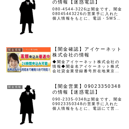
の情報【迷惑電話】
080-4544-3226は闇金です。闇金
08045443226の営業手に入れた
個人情報をもとに、電話・SMSに
て営業を行います。貸金業登録も
なく、信用情報がありません。取
り立て時は攻撃的な言葉遣いにな
り、嫌がらせを始めます。非常に
悪質なヤ...
【闇金確認】アイケーネット
闇金情報
株式会社の情報
◆闇金アイケーネット株式会社の
情報◆闇金名アイケーネット株式
会社貸金業登録番号所在地東京都
中央区日本橋本町1-9-13連絡先メ
ールik-net@gmail.comアイケー
ネット株式会社の企業概要をチェ
【闇金営業】09023350348
闇金情報
ックしてみると、正規の貸金業登
の情報【迷惑電話】
録番号が確...
090-2335-0348は闇金です。闇金
09023350348の営業手に入れた
個人情報をもとに、電話にて営業
を行います。貸金業登録もなく、
信用情報がありません。取り立て
時は攻撃的な言葉遣いになり、嫌
がらせを始めます。非常に悪質な