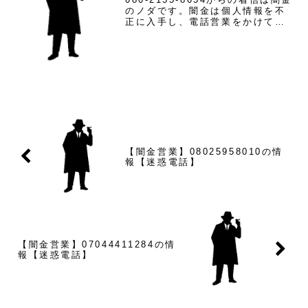
のノダです。闇金は個人情報を不
正に入手し、電話営業をかけてき
ます。ノダはSMSで勧誘するタイ
プの闇金で、2万の融資に対して5
万の楽天マネーカード購入させら
れ、裏面の番号を伝えろと言って
きます。銀行を...
【闇金営業】08025958010の情
報【迷惑電話】
【闇金営業】07044411284の情
報【迷惑電話】