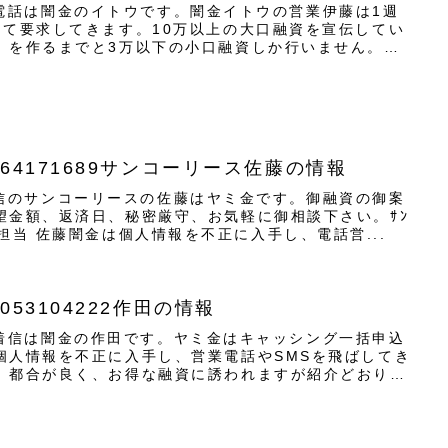
からの電話は闇金のイトウです。闇金イトウの営業伊藤は1週
して要求してきます。10万以上の大口融資を宣伝してい
」を作るまでと3万以下の小口融資しか行いません。ヤ
64171689サンコーリース佐藤の情報
から着信のサンコーリースの佐藤はヤミ金です。御融資の御案
望金額、返済日、秘密厳守、お気軽に御相談下さい。ｻﾝ
1689 担当 佐藤闇金は個人情報を不正に入手し、電話営...
53104222作田の情報
からの着信は闇金の作田です。ヤミ金はキャッシング一括申込
個人情報を不正に入手し、営業電話やSMSを飛ばしてき
、都合が良く、お得な融資に誘われますが紹介どおりの