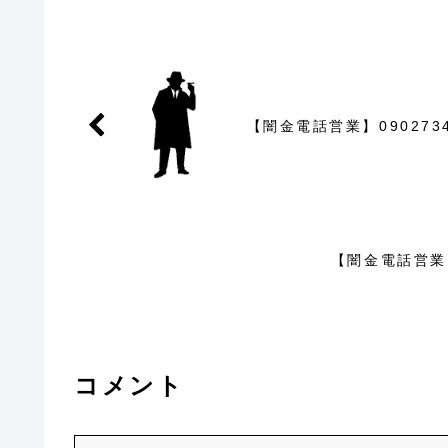
【闇金電話営業】090273
【闇金電話営業】
コメント