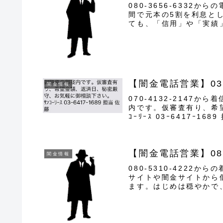
080-3656-6332
間で元本の5割を利息と
ても、「信用」や「実績
ミ金の都合以...
【闇金電話営業】03
闇金情報
070-4132-2147
内です。仮審査有り、希
ｺｰﾘｰｽ 03ｰ6417ｰ
【闇金電話営業】080
闇金情報
080-5310-4222
サイトや闇金サイトから
ます。はじめは穏やかで
貸与は行われ...