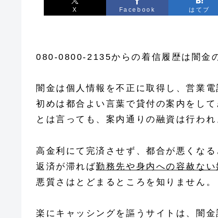
X
Facebook
はてブ
080-0800-2135からの着信履歴は闇
闇金は個人情報を不正に取得し、営業電
初めは都合よい言葉で貸付の案内をして
とは言っても、案内通りの融資は行われ
高金利にて完済させず、都合が悪くなる
返済が滞れば
勤務先や身内への容赦ない
悪質さはとどまるところを知りません。
楽にキャッシングを謳うサイトは、闇金