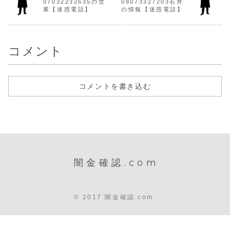
07032232635の営
08073327203石井
ん。取り立て時は
求してきます。口
質な闇金です。最
手のひらを
業【迷惑電話】
の情報【迷惑電話】
攻撃的な言葉遣い
座情報や個人情報
初は少額融資しか
暴利となり
になり、嫌がらせ
がヤミ金に漏れて
させて貰えず、完
断ればキャ
を始めます。非常
しまうと、このよ
済すれば条件が良
料の主張や
に悪質...
うな悪...
くなる...
生活の...
コメント
コメントを書き込む
闇金確認.com
© 2017 闇金確認.com.