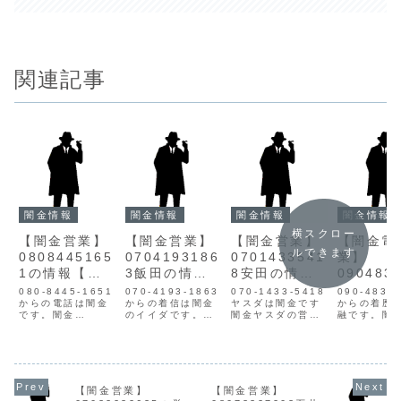
関連記事
闇金情報
闇金情報
闇金情報
闇金情報
横スクロー
【闇金営業】
【闇金営業】
【闇金営業】
【闇金電
ルできます
0808445165
0704193186
0701433541
業】
1の情報【迷
3飯田の情報
8安田の情報
090483
惑電話】
【迷惑電話】
【迷惑電話】
9の情報
080-8445-1651
070-4193-1863
070-1433-5418
090-4830
からの電話は闇金
からの着信は闇金
ヤスダは闇金です
からの着歴
です。闇金
のイイダです。闇
闇金ヤスダの営業
融です。闇
08084451651の
金イイダの営業飯
闇金サイトで申し
個人情報を
営業手に入れた個
田は強引な取引で
込みをしてしまう
入手し、営
人情報をもとに、
押し貸しをするヤ
と、個人情報がヤ
けます。最
融資の営業をかけ
ミ金です。また、
ミ金や詐欺業者に
だやかで、
てきます。貸金業
難癖付けて完済も
拡散します。安田
いい言葉で
登録もなく、信用
ブロックされ、い
は完済ブロックを
の案内をし
【闇金営業】
【闇金営業】
情報がありませ
つまでも利息を要
してくる非常に悪
す。しかし