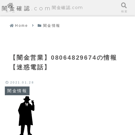
闇金確認.com
闇金確認.com
ホーム
検索
Home
闇金情報
【闇金営業】08064829674の情報
【迷惑電話】
2021.01.28
闇金情報